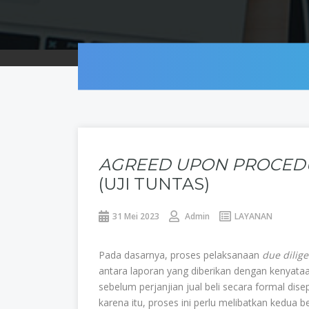
AGREED UPON PROCEDU
(UJI TUNTAS)
31 Mei 2023
Admin
LAYANAN
Pada dasarnya, proses pelaksanaan
due dilig
antara laporan yang diberikan dengan kenyataan 
sebelum perjanjian jual beli secara formal dis
karena itu, proses ini perlu melibatkan kedua 